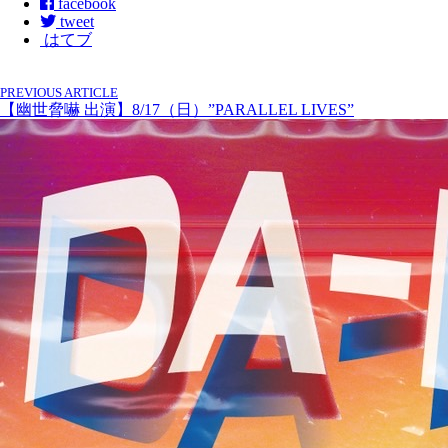
facebook
tweet
はてブ
PREVIOUS ARTICLE
【幽世脅嚇 出演】8/17（日）”PARALLEL LIVES”