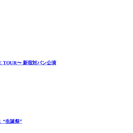
RE TOUR〜 新宿対バン公演
ロミ “生誕祭”