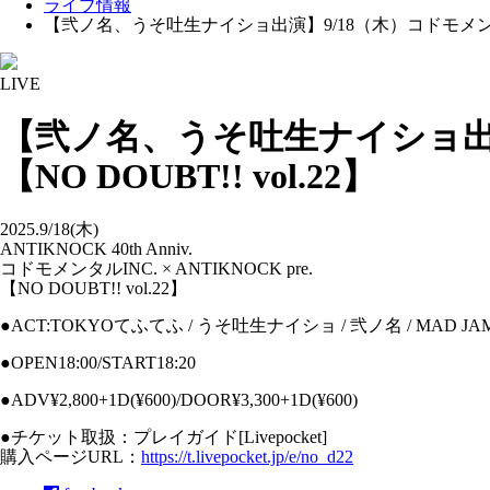
ライブ情報
【弐ノ名、うそ吐生ナイショ出演】9/18（木）コドモメンタルINC. ×
LIVE
【弐ノ名、うそ吐生ナイショ出演】9/
【NO DOUBT!! vol.22】
2025.9/18(木)
ANTIKNOCK 40th Anniv.
コドモメンタルINC. × ANTIKNOCK pre.
【NO DOUBT!! vol.22】
●ACT:TOKYOてふてふ / うそ吐生ナイショ / 弐ノ名 / MAD JAMIE / 
●OPEN18:00/START18:20
●ADV¥2,800+1D(¥600)/DOOR¥3,300+1D(¥600)
●チケット取扱：プレイガイド[Livepocket]
購入ページURL：
https://t.livepocket.jp/e/no_d22