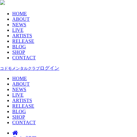
HOME
ABOUT
NEWS
LIVE
ARTISTS
RELEASE
BLOG
SHOP
CONTACT
ログイン
コドモメンタルクラブ
HOME
ABOUT
NEWS
LIVE
ARTISTS
RELEASE
BLOG
SHOP
CONTACT