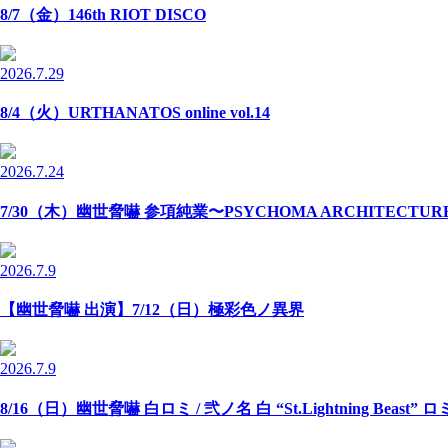
8/7（金）146th RIOT DISCO
2026.7.29
8/4（火）URTHANATOS online vol.14
2026.7.24
7/30（木）幽世脅嚇 参項純業〜PSYCHOMA ARCHITECTU
2026.7.9
【幽世脅嚇 出演】7/12（日）極彩色ノ異界
2026.7.9
8/16（日）幽世脅嚇 白ロミ / 弐ノ名 白 “St.Lightning Beast” 