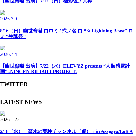
【幽世脅嚇 出演】7/12（日）極彩色ノ異界
2026.7.9
8/16（日）幽世脅嚇 白ロミ / 弐ノ名 白 “St.Lightning Beast” ロ
ミ “生誕祭”
2026.7.4
【幽世脅嚇 出演】7/22（水）ELEVYZ presents “人類感電計
画” -NINGEN BILIBILI PROJECT-
TWITTER
LATEST NEWS
2026.1.22
2/18（水）「高木の実験チャンネル（仮）」in Asagaya/Loft A