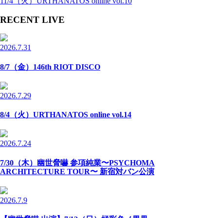
11/4（火）URTHANATOS online vol.10
RECENT LIVE
2026.7.31
8/7（金）146th RIOT DISCO
2026.7.29
8/4（火）URTHANATOS online vol.14
2026.7.24
7/30（木）幽世脅嚇 参項純業〜PSYCHOMA
ARCHITECTURE TOUR〜 新宿対バン公演
2026.7.9