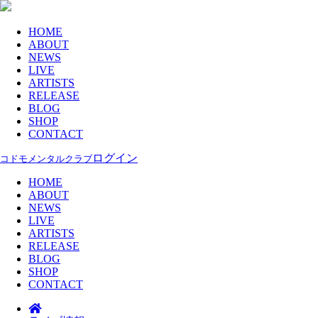
HOME
ABOUT
NEWS
LIVE
ARTISTS
RELEASE
BLOG
SHOP
CONTACT
ログイン
コドモメンタルクラブ
HOME
ABOUT
NEWS
LIVE
ARTISTS
RELEASE
BLOG
SHOP
CONTACT