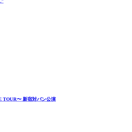
L”
RE TOUR〜 新宿対バン公演