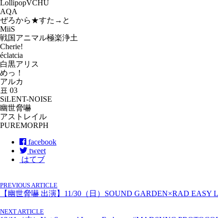
LollipopVCHU
AQA
ぜろから★すた→と
MiiS
戦国アニマル極楽浄土
Cherie!
éclatcia
白黒アリス
めっ！
アルカ
표 03
SiLENT-NOISE
幽世脅嚇
アストレイル
PUREMORPH
facebook
tweet
はてブ
PREVIOUS ARTICLE
【幽世脅嚇 出演】11/30（日）SOUND GARDEN×RAD EASY
NEXT ARTICLE