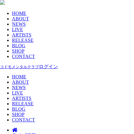
HOME
ABOUT
NEWS
LIVE
ARTISTS
RELEASE
BLOG
SHOP
CONTACT
ログイン
コドモメンタルクラブ
HOME
ABOUT
NEWS
LIVE
ARTISTS
RELEASE
BLOG
SHOP
CONTACT