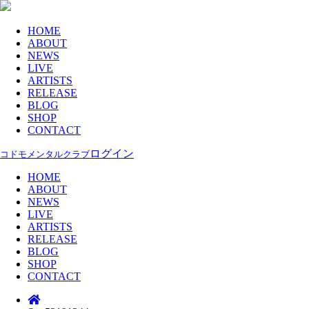
HOME
ABOUT
NEWS
LIVE
ARTISTS
RELEASE
BLOG
SHOP
CONTACT
ログイン
コドモメンタルクラブ
HOME
ABOUT
NEWS
LIVE
ARTISTS
RELEASE
BLOG
SHOP
CONTACT