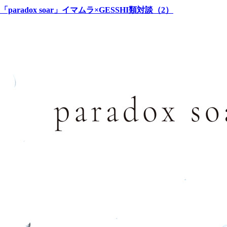
「paradox soar」イマムラ×GESSHI類対談（2）