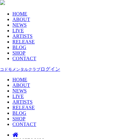
HOME
ABOUT
NEWS
LIVE
ARTISTS
RELEASE
BLOG
SHOP
CONTACT
ログイン
コドモメンタルクラブ
HOME
ABOUT
NEWS
LIVE
ARTISTS
RELEASE
BLOG
SHOP
CONTACT