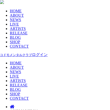
HOME
ABOUT
NEWS
LIVE
ARTISTS
RELEASE
BLOG
SHOP
CONTACT
ログイン
コドモメンタルクラブ
HOME
ABOUT
NEWS
LIVE
ARTISTS
RELEASE
BLOG
SHOP
CONTACT