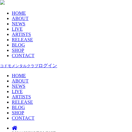
HOME
ABOUT
NEWS
LIVE
ARTISTS
RELEASE
BLOG
SHOP
CONTACT
ログイン
コドモメンタルクラブ
HOME
ABOUT
NEWS
LIVE
ARTISTS
RELEASE
BLOG
SHOP
CONTACT