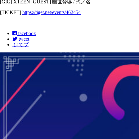
[GIG] XTEEN [GUEST] 幽世脅嚇 / 弐ノ名
[TICKET]
https://tiget.net/events/462454
facebook
tweet
はてブ