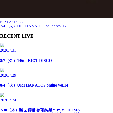
NEXT ARTICLE
2/4（火）URTHANATOS online vol.12
RECENT LIVE
2026.7.31
8/7（金）146th RIOT DISCO
2026.7.29
8/4（火）URTHANATOS online vol.14
2026.7.24
7/30（木）幽世脅嚇 参項純業〜PSYCHOMA