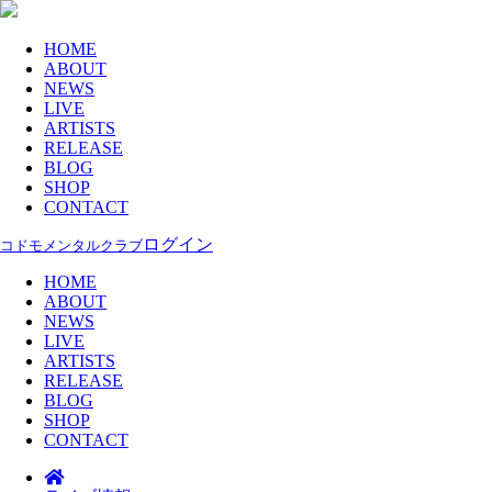
HOME
ABOUT
NEWS
LIVE
ARTISTS
RELEASE
BLOG
SHOP
CONTACT
ログイン
コドモメンタルクラブ
HOME
ABOUT
NEWS
LIVE
ARTISTS
RELEASE
BLOG
SHOP
CONTACT