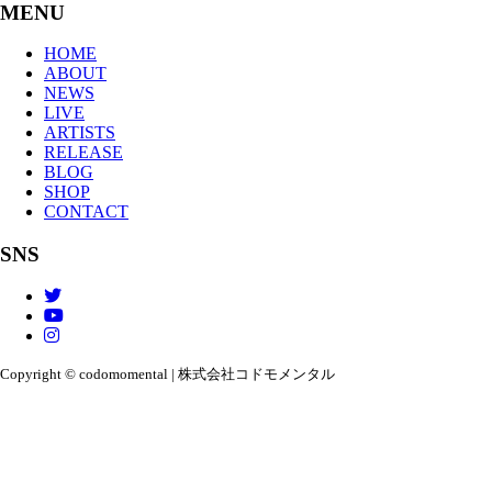
MENU
HOME
ABOUT
NEWS
LIVE
ARTISTS
RELEASE
BLOG
SHOP
CONTACT
SNS
Copyright © codomomental | 株式会社コドモメンタル