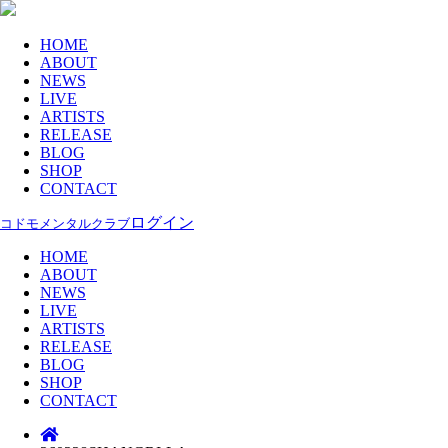
HOME
ABOUT
NEWS
LIVE
ARTISTS
RELEASE
BLOG
SHOP
CONTACT
ログイン
コドモメンタルクラブ
HOME
ABOUT
NEWS
LIVE
ARTISTS
RELEASE
BLOG
SHOP
CONTACT