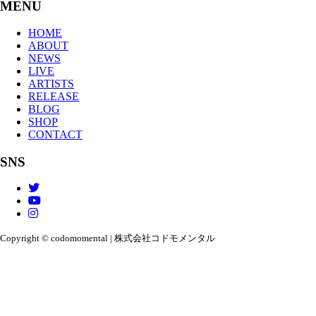
MENU
HOME
ABOUT
NEWS
LIVE
ARTISTS
RELEASE
BLOG
SHOP
CONTACT
SNS
Copyright © codomomental | 株式会社コドモメンタル