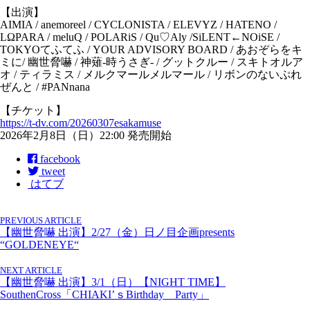
【出演】
AIMIA / anemoreel / CYCLONISTA / ELEVYZ / HATENO /
LΩPARA / meluQ / POLARiS / Qu♡Aly /SiLENT←NOiSE /
TOKYOてふてふ / YOUR ADVISORY BOARD / あおぞらをキ
ミに/ 幽世脅嚇 / 神薙-時うさぎ- / グットクルー / スキトオルア
オ / ティラミス / メルクマールメルマール / リボンのないぷれ
ぜんと / #PANnana
【チケット】
https://t-dv.com/20260307esakamuse
2026年2月8日（日）22:00 発売開始
facebook
tweet
はてブ
PREVIOUS ARTICLE
【幽世脅嚇 出演】2/27（金）日ノ目企画presents
“GOLDENEYE“
NEXT ARTICLE
【幽世脅嚇 出演】3/1（日）【NIGHT TIME】
SouthenCross「CHIAKI’ｓBirthday Party」