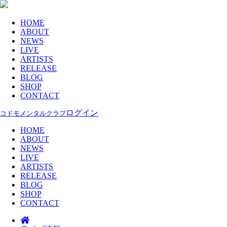
HOME
ABOUT
NEWS
LIVE
ARTISTS
RELEASE
BLOG
SHOP
CONTACT
ログイン
コドモメンタルクラブ
HOME
ABOUT
NEWS
LIVE
ARTISTS
RELEASE
BLOG
SHOP
CONTACT