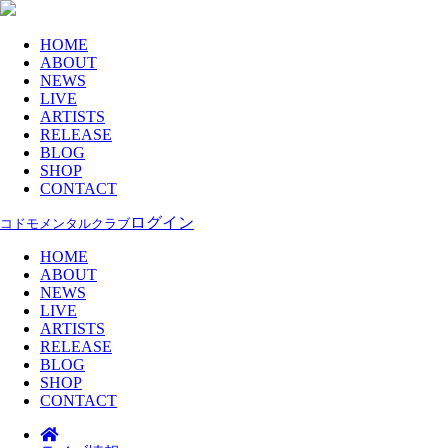
HOME
ABOUT
NEWS
LIVE
ARTISTS
RELEASE
BLOG
SHOP
CONTACT
ログイン
コドモメンタルクラブ
HOME
ABOUT
NEWS
LIVE
ARTISTS
RELEASE
BLOG
SHOP
CONTACT