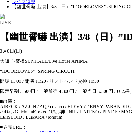
ライブ情報
【幽世脅嚇 出演】3/8（日）”IDOORLOVES” -SPRING CIR
LIVE
【幽世脅嚇 出演】3/8（日）”IDOO
3月8日(日)
大阪 心斎橋SUNHALL/Live House ANIMA
“IDOORLOVES” -SPRING CIRCUIT-
開場 11:00 / 開演 11:20 / リストバンド交換 10:30
限定早割 3,500円 / 一般前売 4,300円 / 一般当日 5,300円 / U-22
■出演：
AIBECK / AZ-ON / AQ / éclatcia / ELEVYZ / ENVY PAR
/ 9DayzGlitchClubTokyo / 鳴ル神 / NiL / HATENO / PLY
LØISLOID / LΩPARA / lonlium
■券売URL：