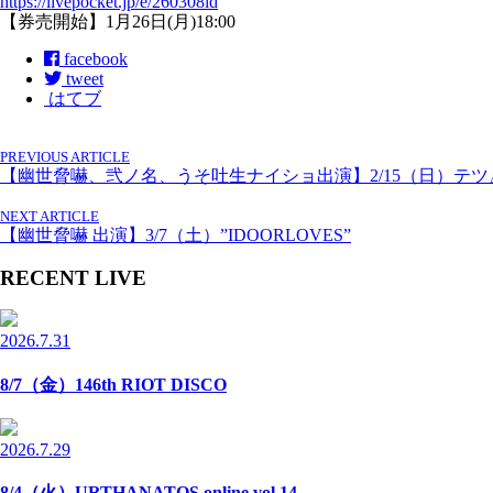
https://livepocket.jp/e/260308id
【券売開始】1月26日(月)18:00
facebook
tweet
はてブ
PREVIOUS ARTICLE
【幽世脅嚇、弐ノ名、うそ吐生ナイショ出演】2/15（日）テツ△
NEXT ARTICLE
【幽世脅嚇 出演】3/7（土）”IDOORLOVES”
RECENT LIVE
2026.7.31
8/7（金）146th RIOT DISCO
2026.7.29
8/4（火）URTHANATOS online vol.14