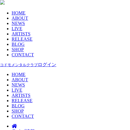
HOME
ABOUT
NEWS
LIVE
ARTISTS
RELEASE
BLOG
SHOP
CONTACT
ログイン
コドモメンタルクラブ
HOME
ABOUT
NEWS
LIVE
ARTISTS
RELEASE
BLOG
SHOP
CONTACT