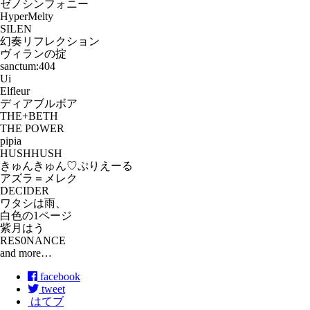
ゼノシンフォニー
HyperMelty
SILEN
幻奏リフレクション
ヴィランの掟
sanctum:404
Ui
Elfleur
ディアブルボア
THE+BETH
THE POWER
pipia
HUSHHUSH
きゅんきゅん♡ぷりえーる
アズラ＝メレク
DECIDER
ワタシは雨、
白色の1ページ
紫月はう
RES0NANCE
and more…
facebook
tweet
はてブ