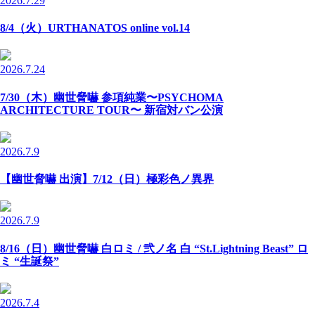
2026.7.29
8/4（火）URTHANATOS online vol.14
2026.7.24
7/30（木）幽世脅嚇 参項純業〜PSYCHOMA
ARCHITECTURE TOUR〜 新宿対バン公演
2026.7.9
【幽世脅嚇 出演】7/12（日）極彩色ノ異界
2026.7.9
8/16（日）幽世脅嚇 白ロミ / 弐ノ名 白 “St.Lightning Beast” ロ
ミ “生誕祭”
2026.7.4