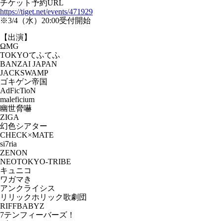
チケット予約URL
https://tiget.net/events/471929
※3/4（水）20:00受付開始
【出演】
ΩMG
TOKYOてふてふ
BANZAI JAPAN
JACKSWAMP
ゴキゲン帝国
AdFicTioN
maleficium
幽世脅嚇
ZIGA
幻色シアター
CHECK×MATE
si7ria
ZENON
NEOTOKYO-TRIBE
キュニコ
ワガマき
アンクライシス
リリックホリック歌劇団
RIFFBABYZ
7テンフィーバーズ！