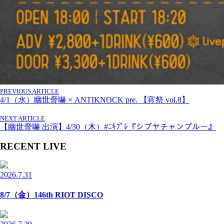
PREVIOUS ARTICLE
4/1（水）幽世脅嚇 × ANTIKNOCK pre. 【宵祭 vol.8】
NEXT ARTICLE
【幽世脅嚇 出演】4/30（木）#ﾆｷﾌﾟﾚ『シブヤチャンプルー』
RECENT LIVE
2026.7.31
8/7（金）146th RIOT DISCO