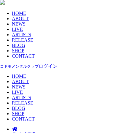
HOME
ABOUT
NEWS
LIVE
ARTISTS
RELEASE
BLOG
SHOP
CONTACT
ログイン
コドモメンタルクラブ
HOME
ABOUT
NEWS
LIVE
ARTISTS
RELEASE
BLOG
SHOP
CONTACT