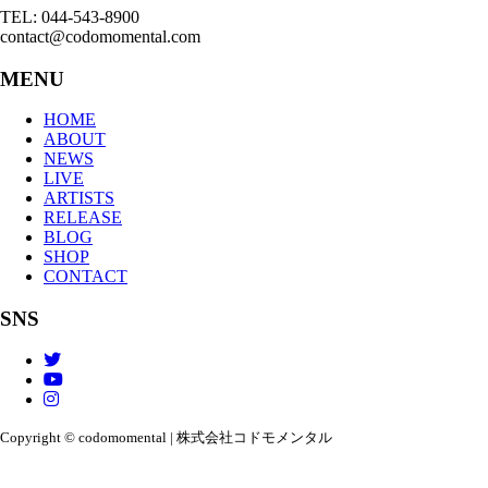
TEL: 044-543-8900
contact@codomomental.com
MENU
HOME
ABOUT
NEWS
LIVE
ARTISTS
RELEASE
BLOG
SHOP
CONTACT
SNS
Copyright © codomomental | 株式会社コドモメンタル