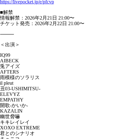
https://livepocket.jp/e/pfcvp
■解禁
情報解禁：2026年2月21日 21:00〜
チケット発売：2026年2月22日 21:00〜
⸻
＜出演＞
IQ99
AIBECK
兎アイズ
AFTERS
雨模様のソラリス
il pleut
丑03-USHIMITSU-
ELEVYZ
EMPATHY
開歌-かいか-
KAZALIN
幽世脅嚇
キキレイレイ
XOXO EXTREME
君とのシナリオ
キュニコ