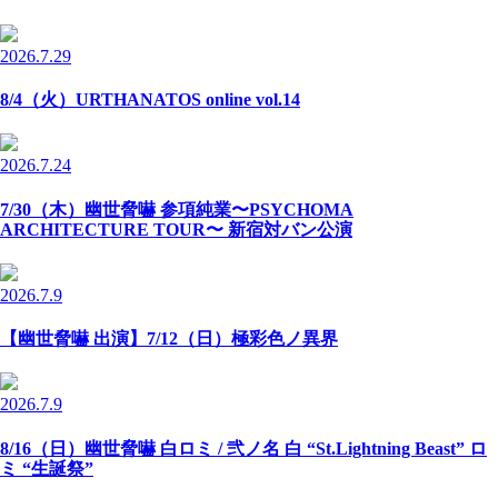
2026.7.29
8/4（火）URTHANATOS online vol.14
2026.7.24
7/30（木）幽世脅嚇 参項純業〜PSYCHOMA
ARCHITECTURE TOUR〜 新宿対バン公演
2026.7.9
【幽世脅嚇 出演】7/12（日）極彩色ノ異界
2026.7.9
8/16（日）幽世脅嚇 白ロミ / 弐ノ名 白 “St.Lightning Beast” ロ
ミ “生誕祭”