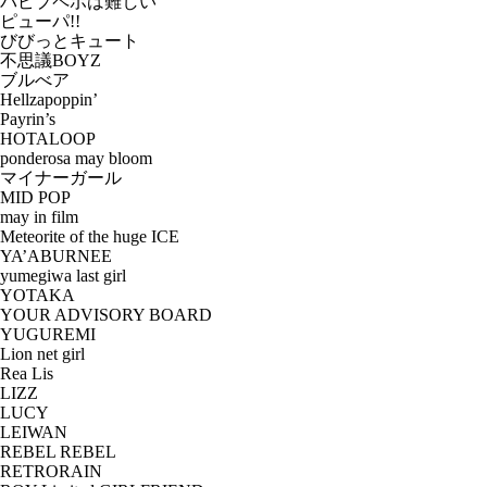
パピプペポは難しい
ピューパ!!
びびっとキュート
不思議BOYZ
ブルべア
Hellzapoppin’
Payrin’s
HOTALOOP
ponderosa may bloom
マイナーガール
MID POP
may in film
Meteorite of the huge ICE
YA’ABURNEE
yumegiwa last girl
YOTAKA
YOUR ADVISORY BOARD
YUGUREMI
Lion net girl
Rea Lis
LIZZ
LUCY
LEIWAN
REBEL REBEL
RETRORAIN