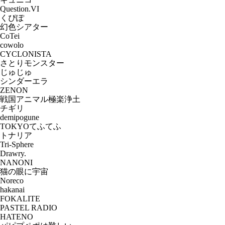
Question.VI
くぴぽ
幻色シアター
CoTei
cowolo
CYCLONISTA
さとりモンスター
じゅじゅ
シンダーエラ
ZENON
戦国アニマル極楽浄土
チギリ
demipogune
TOKYOてふてふ
トナリア
Tri-Sphere
Drawry.
NANONI
猫の眼に宇宙
Noreco
hakanai
FOKALITE
PASTEL RADIO
HATENO