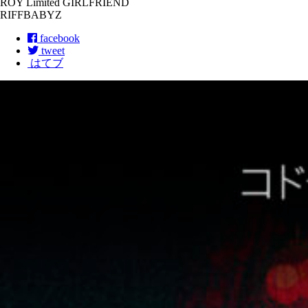
ROY Limited GIRLFRIEND
RIFFBABYZ
facebook
tweet
はてブ