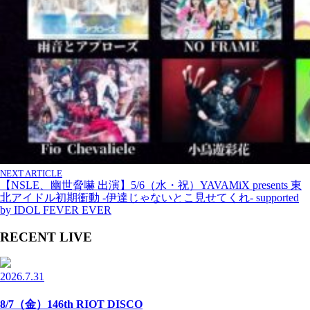
NEXT ARTICLE
【NSLE、幽世脅嚇 出演】5/6（水・祝）YAVAMiX presents 東
北アイドル初期衝動 -伊達じゃないとこ見せてくれ- supported
by IDOL FEVER EVER
RECENT LIVE
2026.7.31
8/7（金）146th RIOT DISCO