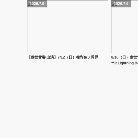
2026.7.9
2026.7.9
【幽世脅嚇 出演】7/12（日）極彩色ノ異界
8/16（日）幽世
“St.Lightning