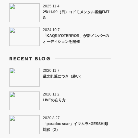
2025.11.4
25/11/09（日）コドモメンタル函館FMT
G
2024.10.7
「KAQRIYOTERROR」が新メンバーの
オーディションを開催
RECENT BLOG
2020.11.7
乱文乱筆につき（終い）
2020.11.2
LIVEの在り方
2020.8.27
「paradox soar」イマムラ×GESSHI類
対談（2）