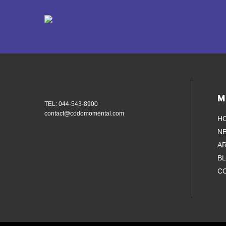
M
TEL: 044-543-8900
contact@codomomental.com
H
N
AR
B
C