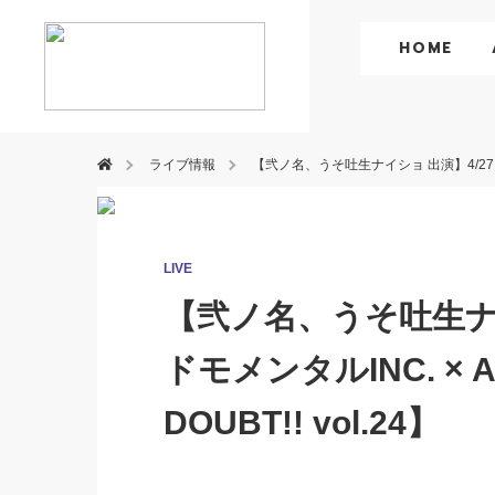
HOME
ライブ情報
【弐ノ名、うそ吐生ナイショ 出演】4/27（月）コド
LIVE
【弐ノ名、うそ吐生ナイ
ドモメンタルINC. × AN
DOUBT!! vol.24】