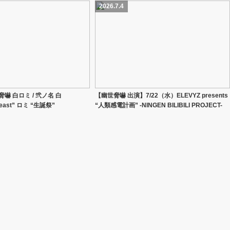
2026.7.4
脅嚇 白ロミ / 弐ノ名 白
【幽世脅嚇 出演】7/22（水）ELEVYZ presents
 Beast” ロミ “生誕祭”
“人類感電計画” -NINGEN BILIBILI PROJECT-