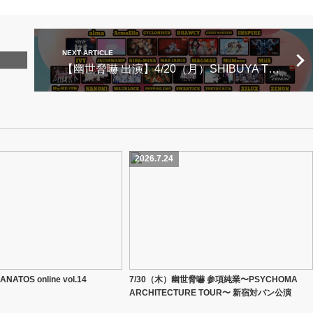
NEXT ARTICLE
【幽世脅嚇 出演】4/20（月）SHIBUYA THE GAME PRESENTS 『UxDxGxW PARADE 2026 SPRING』
2026.7.24
ATOS online vol.14
7/30（木）幽世脅嚇 参項純業〜PSYCHOMA
ARCHITECTURE TOUR〜 新宿対バン公演