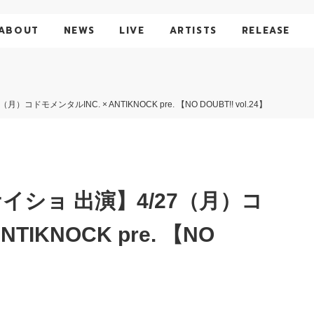
ABOUT
NEWS
LIVE
ARTISTS
RELEASE
モメンタルINC. × ANTIKNOCK pre. 【NO DOUBT!! vol.24】
ショ 出演】4/27（月）コ
TIKNOCK pre. 【NO