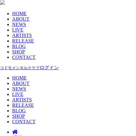
HOME
ABOUT
NEWS
LIVE
ARTISTS
RELEASE
BLOG
SHOP
CONTACT
ログイン
コドモメンタルクラブ
HOME
ABOUT
NEWS
LIVE
ARTISTS
RELEASE
BLOG
SHOP
CONTACT