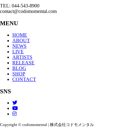
TEL: 044-543-8900
contact@codomomental.com
MENU
HOME
ABOUT
NEWS
LIVE
ARTISTS
RELEASE
BLOG
SHOP
CONTACT
SNS
Copyright © codomomental | 株式会社コドモメンタル