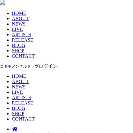
HOME
ABOUT
NEWS
LIVE
ARTISTS
RELEASE
BLOG
SHOP
CONTACT
ログイン
コドモメンタルクラブ
HOME
ABOUT
NEWS
LIVE
ARTISTS
RELEASE
BLOG
SHOP
CONTACT