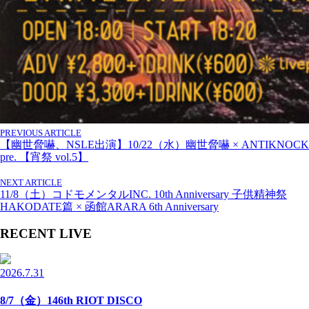
PREVIOUS ARTICLE
【幽世脅嚇、NSLE出演】10/22（水）幽世脅嚇 × ANTIKNOCK
pre. 【宵祭 vol.5】
NEXT ARTICLE
11/8（土）コドモメンタルINC. 10th Anniversary 子供精神祭
HAKODATE篇 × 函館ARARA 6th Anniversary
RECENT LIVE
2026.7.31
8/7（金）146th RIOT DISCO