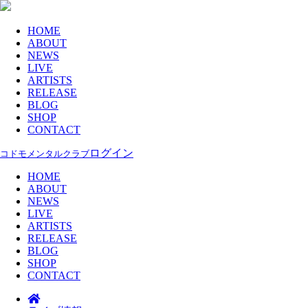
HOME
ABOUT
NEWS
LIVE
ARTISTS
RELEASE
BLOG
SHOP
CONTACT
ログイン
コドモメンタルクラブ
HOME
ABOUT
NEWS
LIVE
ARTISTS
RELEASE
BLOG
SHOP
CONTACT