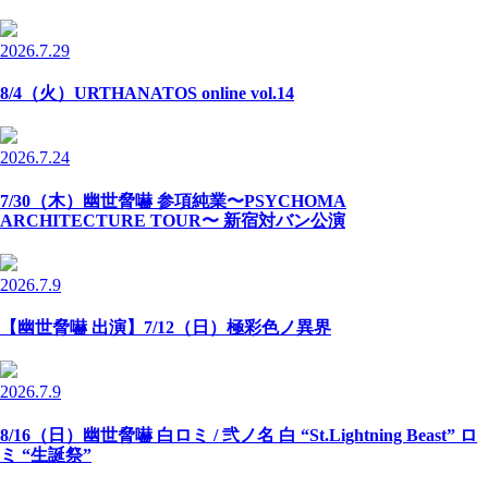
2026.7.29
8/4（火）URTHANATOS online vol.14
2026.7.24
7/30（木）幽世脅嚇 参項純業〜PSYCHOMA
ARCHITECTURE TOUR〜 新宿対バン公演
2026.7.9
【幽世脅嚇 出演】7/12（日）極彩色ノ異界
2026.7.9
8/16（日）幽世脅嚇 白ロミ / 弐ノ名 白 “St.Lightning Beast” ロ
ミ “生誕祭”