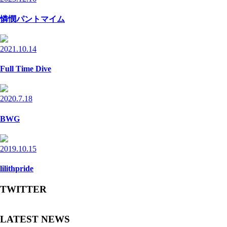
憐憫パントマイム
2021.10.14
Full Time Dive
2020.7.18
BWG
2019.10.15
lilithpride
TWITTER
LATEST NEWS