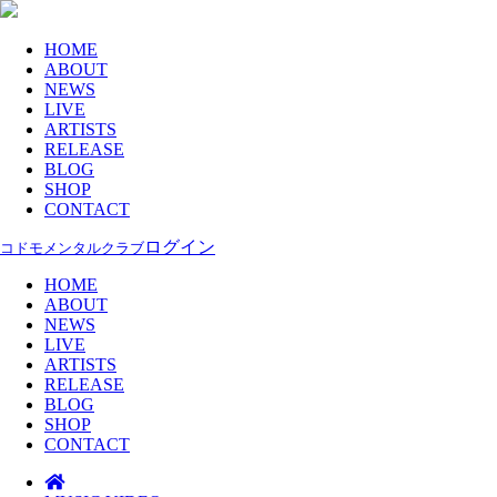
HOME
ABOUT
NEWS
LIVE
ARTISTS
RELEASE
BLOG
SHOP
CONTACT
ログイン
コドモメンタルクラブ
HOME
ABOUT
NEWS
LIVE
ARTISTS
RELEASE
BLOG
SHOP
CONTACT