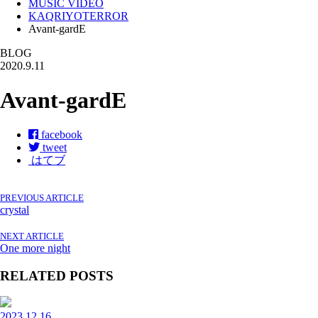
MUSIC VIDEO
KAQRIYOTERROR
Avant-gardE
BLOG
2020.9.11
Avant-gardE
facebook
tweet
はてブ
PREVIOUS ARTICLE
crystal
NEXT ARTICLE
One more night
RELATED POSTS
2023.12.16