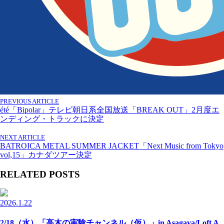
PREVIOUS ARTICLE
été「Bipolar」テレビ朝日系全国放送「BREAK OUT」2月度エ
ンディング・トラックに決定
NEXT ARTICLE
BATROICA METAL SUMMER JACKET「Next Music from Tokyo
vol,15」カナダツアー決定
RELATED POSTS
2026.1.22
2/18（水）「高木の実験チャンネル（仮）」in Asagaya/Loft A