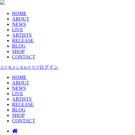
HOME
ABOUT
NEWS
LIVE
ARTISTS
RELEASE
BLOG
SHOP
CONTACT
ログイン
コドモメンタルクラブ
HOME
ABOUT
NEWS
LIVE
ARTISTS
RELEASE
BLOG
SHOP
CONTACT