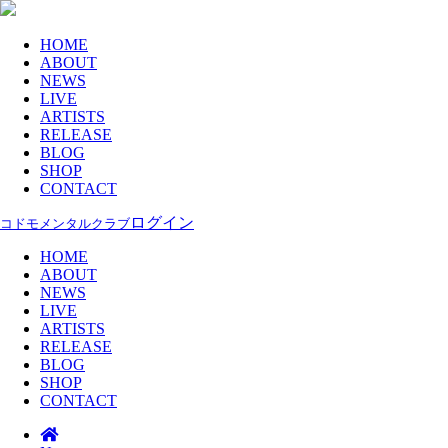
HOME
ABOUT
NEWS
LIVE
ARTISTS
RELEASE
BLOG
SHOP
CONTACT
ログイン
コドモメンタルクラブ
HOME
ABOUT
NEWS
LIVE
ARTISTS
RELEASE
BLOG
SHOP
CONTACT