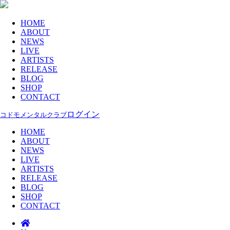
HOME
ABOUT
NEWS
LIVE
ARTISTS
RELEASE
BLOG
SHOP
CONTACT
ログイン
コドモメンタルクラブ
HOME
ABOUT
NEWS
LIVE
ARTISTS
RELEASE
BLOG
SHOP
CONTACT