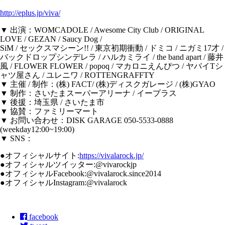
http://eplus.jp/viva/
▼ 出演：WOMCADOLE / Awesome City Club / ORIGINAL
LOVE / GEZAN / Saucy Dog /
SiM / セックスマシーン!! / 東京初期衝動 / ドミコ / ニガミ17才 /
バックドロップシンデレラ / ハルカミライ / the band apart / 藤井
風 / FLOWER FLOWER / popoq / マカロニえんぴつ / ヤバイTシ
ャツ屋さん / ユレニワ / ROTTENGRAFFTY
▼ 主催 / 制作：(株) FACT/ (株)ディスクガレージ / (株)GYAO
▼ 制作：さいたまスーパーアリーナ / イープラス
▼ 後援：埼玉県 / さいたま市
▼ 協賛：ファミリーマート
▼ お問い合わせ：DISK GARAGE 050-5533-0888
(weekday12:00~19:00)
▼ SNS：
●オフィシャルサイト:
https://vivalarock.jp/
●オフィシャルツイッター:@vivarockjp
●オフィシャルFacebook:@vivalarock.since2014
●オフィシャルInstagram:@vivalarock
facebook