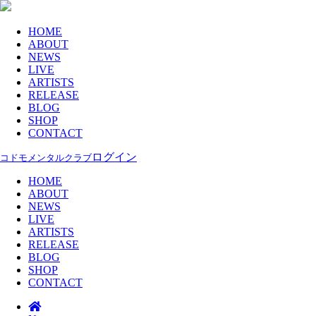
HOME
ABOUT
NEWS
LIVE
ARTISTS
RELEASE
BLOG
SHOP
CONTACT
ログイン
コドモメンタルクラブ
HOME
ABOUT
NEWS
LIVE
ARTISTS
RELEASE
BLOG
SHOP
CONTACT