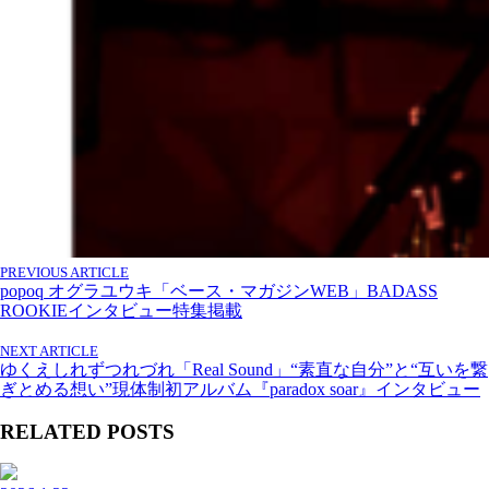
PREVIOUS ARTICLE
popoq オグラユウキ「ベース・マガジンWEB」BADASS
ROOKIEインタビュー特集掲載
NEXT ARTICLE
ゆくえしれずつれづれ「Real Sound」“素直な自分”と“互いを繋
ぎとめる想い”現体制初アルバム『paradox soar』インタビュー
RELATED POSTS