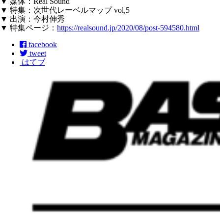
▼ 媒体：Real Sound
▼ 特集：次世代レーベルマップ vol,5
▼ 出演：今村伸秀
▼ 特集ページ：
https://realsound.jp/2020/08/post-594580.html
facebook
tweet
はてブ