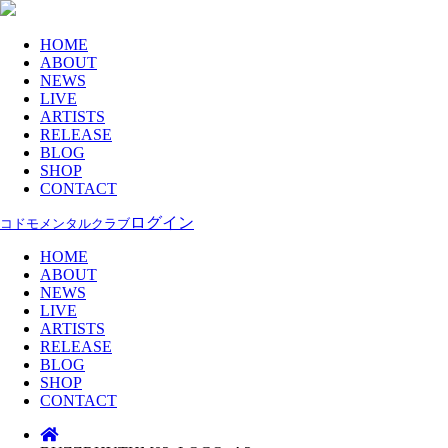
HOME
ABOUT
NEWS
LIVE
ARTISTS
RELEASE
BLOG
SHOP
CONTACT
ログイン
コドモメンタルクラブ
HOME
ABOUT
NEWS
LIVE
ARTISTS
RELEASE
BLOG
SHOP
CONTACT