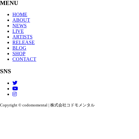
MENU
HOME
ABOUT
NEWS
LIVE
ARTISTS
RELEASE
BLOG
SHOP
CONTACT
SNS
Copyright © codomomental | 株式会社コドモメンタル