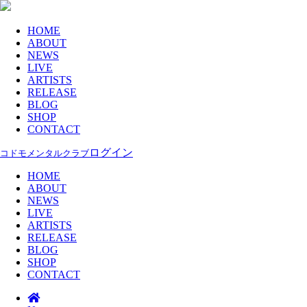
HOME
ABOUT
NEWS
LIVE
ARTISTS
RELEASE
BLOG
SHOP
CONTACT
ログイン
コドモメンタルクラブ
HOME
ABOUT
NEWS
LIVE
ARTISTS
RELEASE
BLOG
SHOP
CONTACT