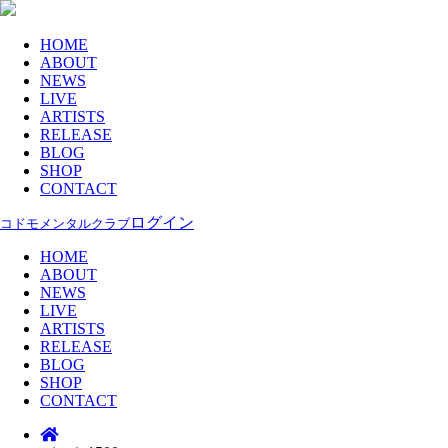
HOME
ABOUT
NEWS
LIVE
ARTISTS
RELEASE
BLOG
SHOP
CONTACT
ログイン
コドモメンタルクラブ
HOME
ABOUT
NEWS
LIVE
ARTISTS
RELEASE
BLOG
SHOP
CONTACT