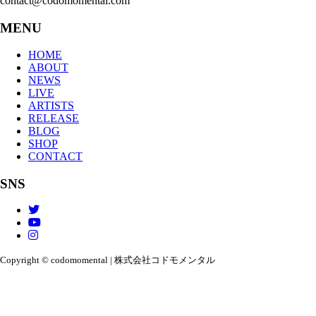
contact@codomomental.com
MENU
HOME
ABOUT
NEWS
LIVE
ARTISTS
RELEASE
BLOG
SHOP
CONTACT
SNS
Copyright © codomomental | 株式会社コドモメンタル