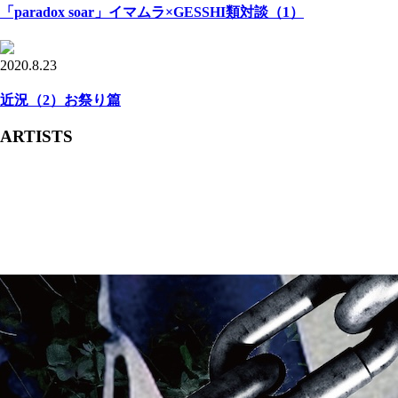
「paradox soar」イマムラ×GESSHI類対談（1）
2020.8.23
近況（2）お祭り篇
ARTISTS