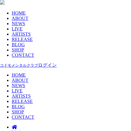
HOME
ABOUT
NEWS
LIVE
ARTISTS
RELEASE
BLOG
SHOP
CONTACT
ログイン
コドモメンタルクラブ
HOME
ABOUT
NEWS
LIVE
ARTISTS
RELEASE
BLOG
SHOP
CONTACT