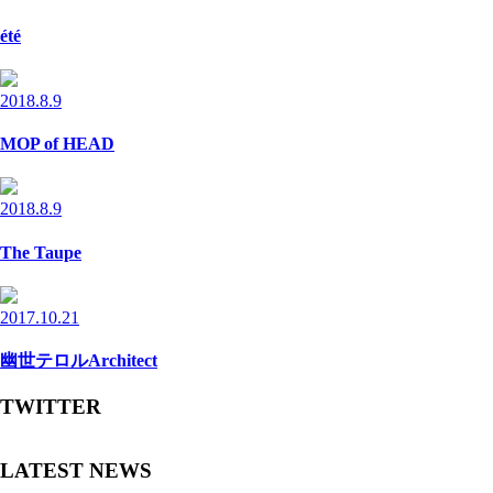
été
2018.8.9
MOP of HEAD
2018.8.9
The Taupe
2017.10.21
幽世テロルArchitect
TWITTER
LATEST NEWS