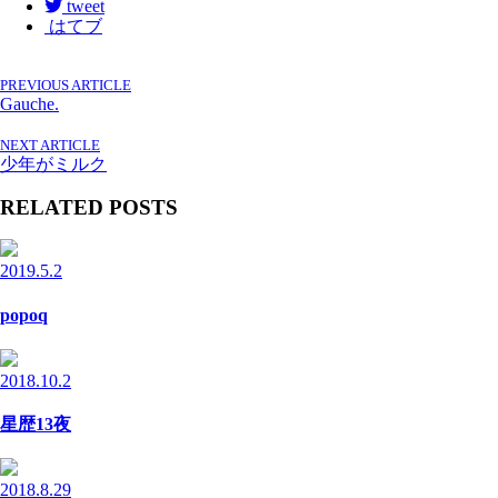
tweet
はてブ
PREVIOUS ARTICLE
Gauche.
NEXT ARTICLE
少年がミルク
RELATED POSTS
2019.5.2
popoq
2018.10.2
星歴13夜
2018.8.29