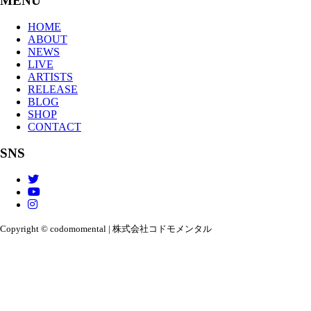
MENU
HOME
ABOUT
NEWS
LIVE
ARTISTS
RELEASE
BLOG
SHOP
CONTACT
SNS
Copyright © codomomental | 株式会社コドモメンタル