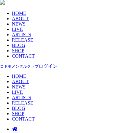
HOME
ABOUT
NEWS
LIVE
ARTISTS
RELEASE
BLOG
SHOP
CONTACT
ログイン
コドモメンタルクラブ
HOME
ABOUT
NEWS
LIVE
ARTISTS
RELEASE
BLOG
SHOP
CONTACT