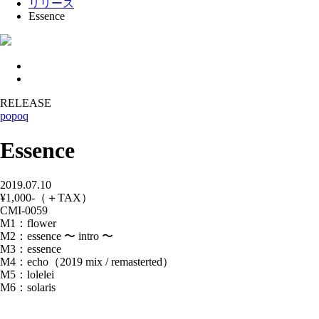
リリース
Essence
RELEASE
popoq
Essence
2019.07.10
¥1,000-（＋TAX）
CMI-0059
M1：flower
M2：essence 〜 intro 〜
M3：essence
M4：echo（2019 mix / remasterted）
M5：lolelei
M6：solaris