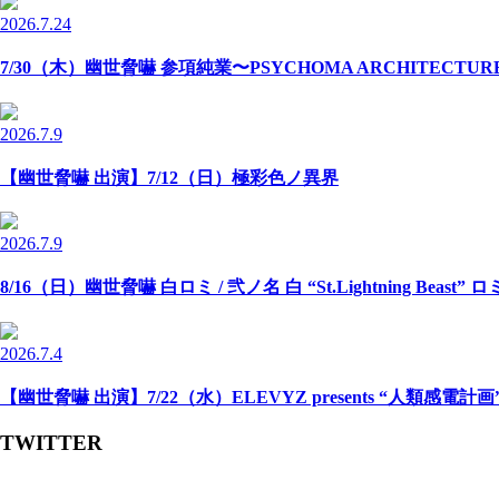
2026.7.24
7/30（木）幽世脅嚇 参項純業〜PSYCHOMA ARCHITECTU
2026.7.9
【幽世脅嚇 出演】7/12（日）極彩色ノ異界
2026.7.9
8/16（日）幽世脅嚇 白ロミ / 弐ノ名 白 “St.Lightning Beast” 
2026.7.4
【幽世脅嚇 出演】7/22（水）ELEVYZ presents “人類感電計画” -N
TWITTER