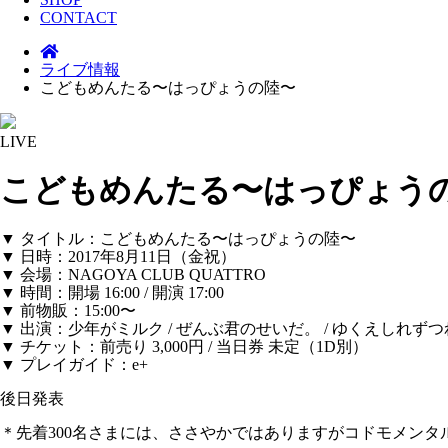
CONTACT
ライブ情報
こどもめんたる〜はっぴょうの陸〜
LIVE
こどもめんたる〜はっぴょう
▼ タイトル：こどもめんたる〜はっぴょうの陸〜
▼ 日時：2017年8月11日（金祝）
▼ 会場：NAGOYA CLUB QUATTRO
▼ 時間：開場 16:00 / 開演 17:00
▼ 前物販：15:00〜
▼ 出演：少年がミルク / ぜんぶ君のせいだ。 / ゆくえしれずつれづれ / G
▼ チケット：前売り 3,000円 / 当日券 未定（1D別）
▼ プレイガイド：e+
後日発表
＊先着300名さまには、ささやかではありますがコドモメン