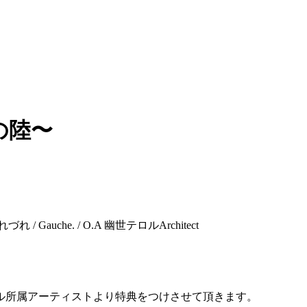
の陸〜
auche. / O.A 幽世テロルArchitect
タル所属アーティストより特典をつけさせて頂きます。