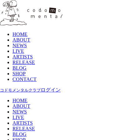
HOME
ABOUT
NEWS
LIVE
ARTISTS
RELEASE
BLOG
SHOP
CONTACT
ログイン
コドモメンタルクラブ
HOME
ABOUT
NEWS
LIVE
ARTISTS
RELEASE
BLOG
SHOP