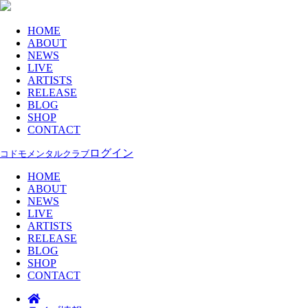
HOME
ABOUT
NEWS
LIVE
ARTISTS
RELEASE
BLOG
SHOP
CONTACT
ログイン
コドモメンタルクラブ
HOME
ABOUT
NEWS
LIVE
ARTISTS
RELEASE
BLOG
SHOP
CONTACT