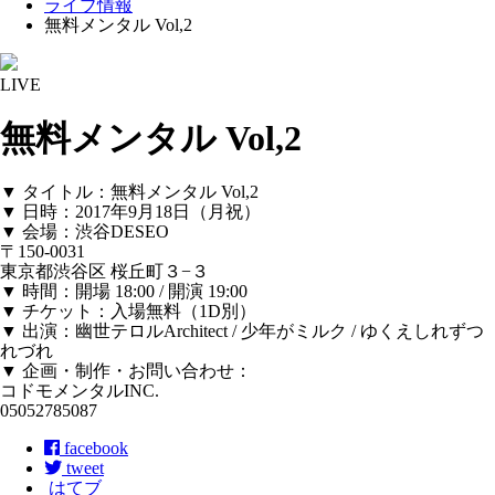
ライブ情報
無料メンタル Vol,2
LIVE
無料メンタル Vol,2
▼ タイトル：無料メンタル Vol,2
▼ 日時：2017年9月18日（月祝）
▼ 会場：渋谷DESEO
〒150-0031
東京都渋谷区 桜丘町３−３
▼ 時間：開場 18:00 / 開演 19:00
▼ チケット：入場無料（1D別）
▼ 出演：幽世テロルArchitect / 少年がミルク / ゆくえしれずつ
れづれ
▼ 企画・制作・お問い合わせ：
コドモメンタルINC.
05052785087
facebook
tweet
はてブ