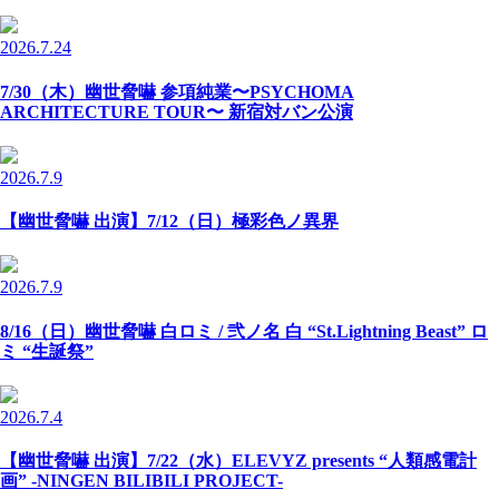
2026.7.24
7/30（木）幽世脅嚇 参項純業〜PSYCHOMA
ARCHITECTURE TOUR〜 新宿対バン公演
2026.7.9
【幽世脅嚇 出演】7/12（日）極彩色ノ異界
2026.7.9
8/16（日）幽世脅嚇 白ロミ / 弐ノ名 白 “St.Lightning Beast” ロ
ミ “生誕祭”
2026.7.4
【幽世脅嚇 出演】7/22（水）ELEVYZ presents “人類感電計
画” -NINGEN BILIBILI PROJECT-