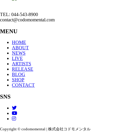
TEL: 044-543-8900
contact@codomomental.com
MENU
HOME
ABOUT
NEWS
LIVE
ARTISTS
RELEASE
BLOG
SHOP
CONTACT
SNS
Copyright © codomomental | 株式会社コドモメンタル