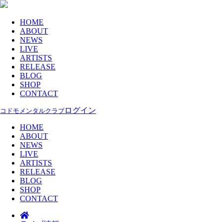
HOME
ABOUT
NEWS
LIVE
ARTISTS
RELEASE
BLOG
SHOP
CONTACT
ログイン
コドモメンタルクラブ
HOME
ABOUT
NEWS
LIVE
ARTISTS
RELEASE
BLOG
SHOP
CONTACT