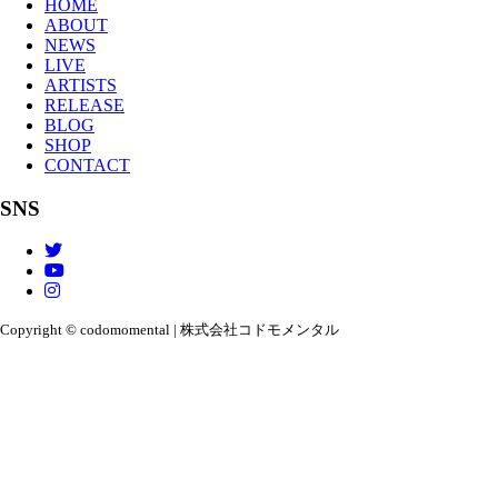
HOME
ABOUT
NEWS
LIVE
ARTISTS
RELEASE
BLOG
SHOP
CONTACT
SNS
Copyright © codomomental | 株式会社コドモメンタル