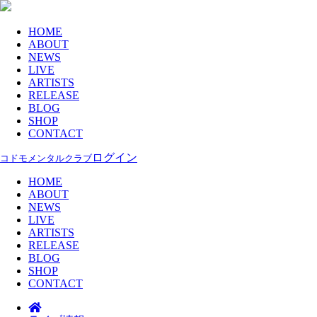
HOME
ABOUT
NEWS
LIVE
ARTISTS
RELEASE
BLOG
SHOP
CONTACT
ログイン
コドモメンタルクラブ
HOME
ABOUT
NEWS
LIVE
ARTISTS
RELEASE
BLOG
SHOP
CONTACT