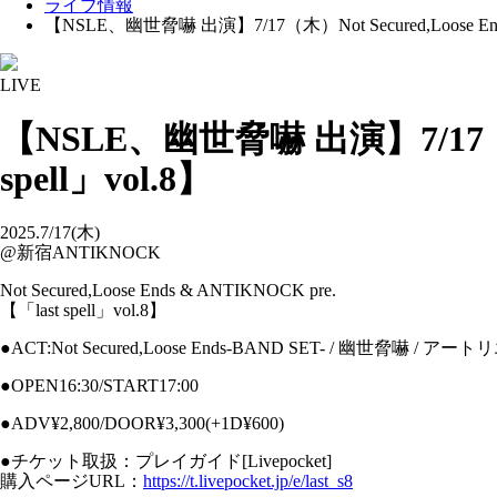
ライブ情報
【NSLE、幽世脅嚇 出演】7/17（木）Not Secured,Loose Ends &
LIVE
【NSLE、幽世脅嚇 出演】7/17（木）No
spell」vol.8】
2025.7/17(木)
@新宿ANTIKNOCK
Not Secured,Loose Ends & ANTIKNOCK pre.
【「last spell」vol.8】
●ACT:Not Secured,Loose Ends-BAND SET- / 幽世脅嚇 / ア
●OPEN16:30/START17:00
●ADV¥2,800/DOOR¥3,300(+1D¥600)
●チケット取扱：プレイガイド[Livepocket]
購入ページURL：
https://t.livepocket.jp/e/last_s8