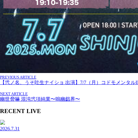
PREVIOUS ARTICLE
【弐ノ名、うそ吐生ナイショ 出演】7/7（月）コドモメンタルINC. × ANT
NEXT ARTICLE
幽世脅嚇 混沌弐項純業〜嗚幽戯界〜
RECENT LIVE
2026.7.31