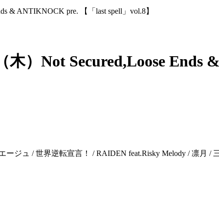
 ANTIKNOCK pre. 【「last spell」vol.8】
t Secured,Loose Ends & 
ートリエージュ / 世界逆転宣言！ / RAIDEN feat.Risky Melody / 凛月