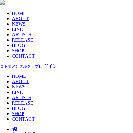
HOME
ABOUT
NEWS
LIVE
ARTISTS
RELEASE
BLOG
SHOP
CONTACT
ログイン
コドモメンタルクラブ
HOME
ABOUT
NEWS
LIVE
ARTISTS
RELEASE
BLOG
SHOP
CONTACT