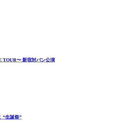
RE TOUR〜 新宿対バン公演
ロミ “生誕祭”