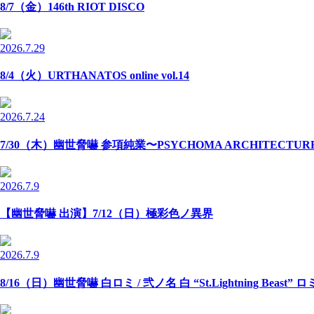
8/7（金）146th RIOT DISCO
2026.7.29
8/4（火）URTHANATOS online vol.14
2026.7.24
7/30（木）幽世脅嚇 参項純業〜PSYCHOMA ARCHITECTU
2026.7.9
【幽世脅嚇 出演】7/12（日）極彩色ノ異界
2026.7.9
8/16（日）幽世脅嚇 白ロミ / 弐ノ名 白 “St.Lightning Beast” 