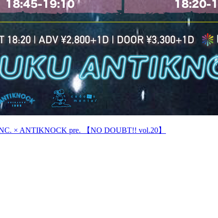
IKNOCK pre. 【NO DOUBT!! vol.20】