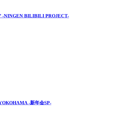
INGEN BILIBILI PROJECT-
OKOHAMA -新年会SP-