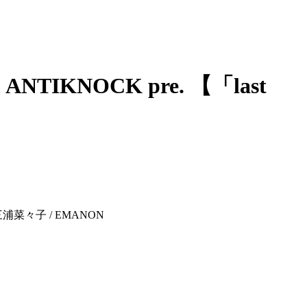
ANTIKNOCK pre. 【「last
 / 三浦菜々子 / EMANON