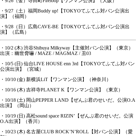
・9/26（金）寺田町Fireloop【ワンマン公演】（大阪）
・9/27（土）福岡Buddy up!【TOKYOてふてふ対バン公演出
演】（福岡）
・9/28（日）広島CAVE-BE【TOKYOてふてふ対バン公演出
演】（広島）
・10/2 (木) 渋谷Shibuya Milkyway【主催対バン公演】（東京）
出演：幽世脅嚇 / MAZE / MAGMAZ / 丑03
・10/5 (日) 仙台LIVE HOUSE enn 3rd【TOKYOてふてふ対バン
公演出演】（宮城）
・10/10 (金) 新横浜LiT【ワンマン公演】（神奈川）
・10/16 (木) 吉祥寺PLANET K【ワンマン公演】（東京）
・10/18 (土) 岡山PEPPER LAND【ぜんぶ君のせいだ。公演O.A
出演】（岡山）
・10/19 (日) 高松sound space RIZIN’【ぜんぶ君のせいだ。公演
O.A出演】（香川）
・10/23 (木) 名古屋CLUB ROCK’N’ROLL【対バン公演】（愛