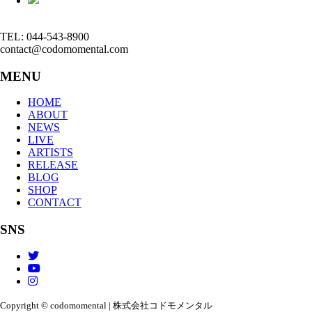
TEL: 044-543-8900
contact@codomomental.com
MENU
HOME
ABOUT
NEWS
LIVE
ARTISTS
RELEASE
BLOG
SHOP
CONTACT
SNS
Copyright © codomomental | 株式会社コドモメンタル