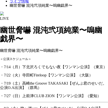
ライブ情報
幽世脅嚇 混沌弐項純業〜嗚幽戯界〜
LIVE
幽世脅嚇 混沌弐項純業〜嗚幽
戯界〜
幽世脅嚇 混沌弐項純業〜嗚幽戯界〜
＜公演スケジュール＞
・7/14（月）下北沢ろくでもない夜【ワンマン公演】（東京）
・7/22（火）寺田町Fireloop【ワンマン公演】（大阪）
・7/19（土）高崎the Groove TAKASAKI【ぜんぶ君のせいだ。
公演O.A出演】（群馬）
・7/27（日）上前津CLUB ZION【ワンマン公演】（愛知）