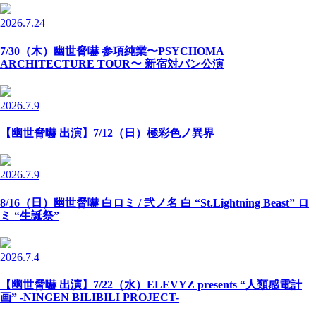
2026.7.24
7/30（木）幽世脅嚇 参項純業〜PSYCHOMA
ARCHITECTURE TOUR〜 新宿対バン公演
2026.7.9
【幽世脅嚇 出演】7/12（日）極彩色ノ異界
2026.7.9
8/16（日）幽世脅嚇 白ロミ / 弐ノ名 白 “St.Lightning Beast” ロ
ミ “生誕祭”
2026.7.4
【幽世脅嚇 出演】7/22（水）ELEVYZ presents “人類感電計
画” -NINGEN BILIBILI PROJECT-