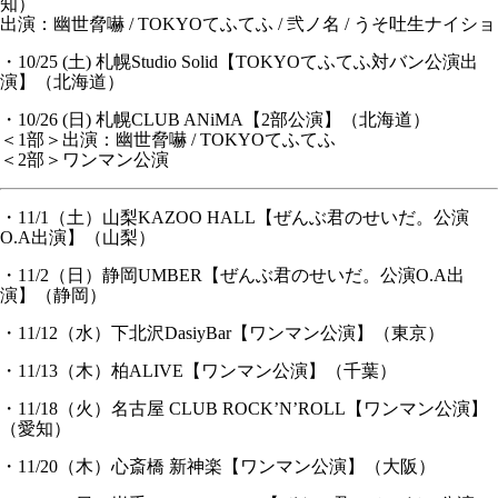
知）
出演：幽世脅嚇 / TOKYOてふてふ / 弐ノ名 / うそ吐生ナイショ
・10/25 (土) 札幌Studio Solid【TOKYOてふてふ対バン公演出
演】（北海道）
・10/26 (日) 札幌CLUB ANiMA【2部公演】（北海道）
＜1部＞出演：幽世脅嚇 / TOKYOてふてふ
＜2部＞ワンマン公演
・11/1（土）山梨KAZOO HALL【ぜんぶ君のせいだ。公演
O.A出演】（山梨）
・11/2（日）静岡UMBER【ぜんぶ君のせいだ。公演O.A出
演】（静岡）
・11/12（水）下北沢DasiyBar【ワンマン公演】（東京）
・11/13（木）柏ALIVE【ワンマン公演】（千葉）
・11/18（火）名古屋 CLUB ROCK’N’ROLL【ワンマン公演】
（愛知）
・11/20（木）心斎橋 新神楽【ワンマン公演】（大阪）