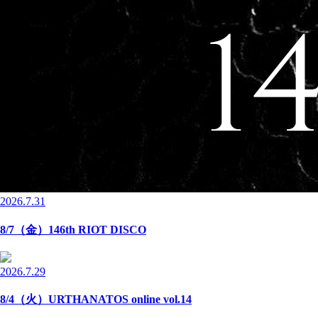
2026.7.31
8/7（金）146th RIOT DISCO
2026.7.29
8/4（火）URTHANATOS online vol.14