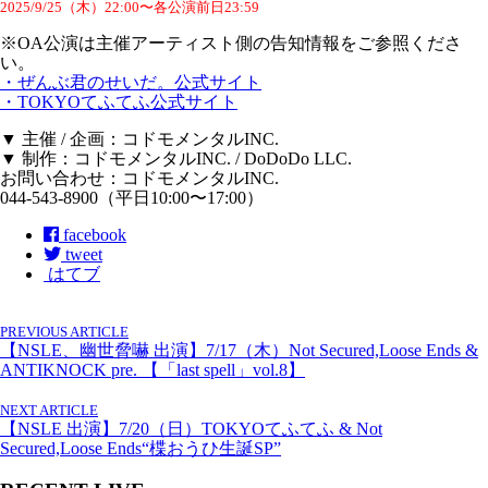
2025/9/25（木）22:00〜各公演前日23:59
※OA公演は主催アーティスト側の告知情報をご参照くださ
い。
・ぜんぶ君のせいだ。公式サイト
・TOKYOてふてふ公式サイト
▼ 主催 / 企画：コドモメンタルINC.
▼ 制作：コドモメンタルINC. / DoDoDo LLC.
お問い合わせ：コドモメンタルINC.
044-543-8900（平日10:00〜17:00）
facebook
tweet
はてブ
PREVIOUS ARTICLE
【NSLE、幽世脅嚇 出演】7/17（木）Not Secured,Loose Ends &
ANTIKNOCK pre. 【「last spell」vol.8】
NEXT ARTICLE
【NSLE 出演】7/20（日）TOKYOてふてふ & Not
Secured,Loose Ends“楪おうひ生誕SP”