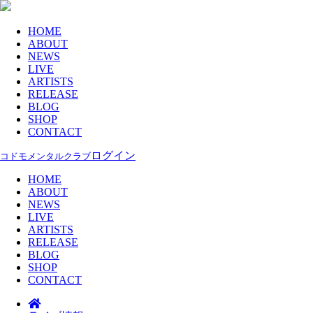
HOME
ABOUT
NEWS
LIVE
ARTISTS
RELEASE
BLOG
SHOP
CONTACT
ログイン
コドモメンタルクラブ
HOME
ABOUT
NEWS
LIVE
ARTISTS
RELEASE
BLOG
SHOP
CONTACT