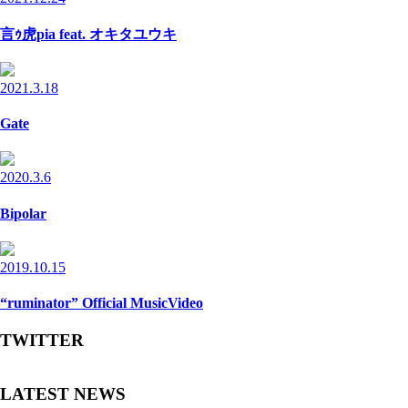
言ｩ虎pia feat. オキタユウキ
2021.3.18
Gate
2020.3.6
Bipolar
2019.10.15
“ruminator” Official MusicVideo
TWITTER
LATEST NEWS