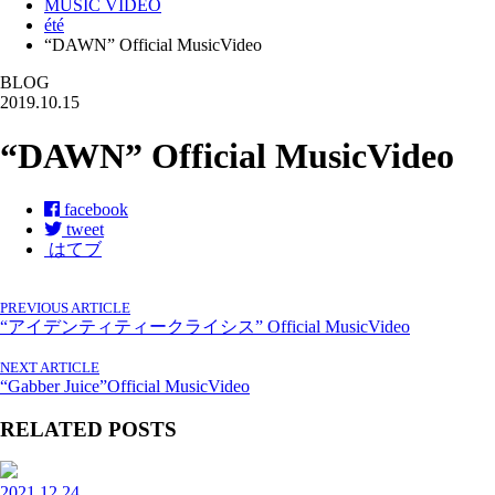
MUSIC VIDEO
été
“DAWN” Official MusicVideo
BLOG
2019.10.15
“DAWN” Official MusicVideo
facebook
tweet
はてブ
PREVIOUS ARTICLE
“アイデンティティークライシス” Official MusicVideo
NEXT ARTICLE
“Gabber Juice”Official MusicVideo
RELATED POSTS
2021.12.24