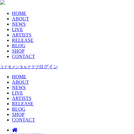
HOME
ABOUT
NEWS
LIVE
ARTISTS
RELEASE
BLOG
SHOP
CONTACT
ログイン
コドモメンタルクラブ
HOME
ABOUT
NEWS
LIVE
ARTISTS
RELEASE
BLOG
SHOP
CONTACT