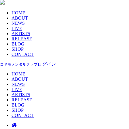
HOME
ABOUT
NEWS
LIVE
ARTISTS
RELEASE
BLOG
SHOP
CONTACT
ログイン
コドモメンタルクラブ
HOME
ABOUT
NEWS
LIVE
ARTISTS
RELEASE
BLOG
SHOP
CONTACT