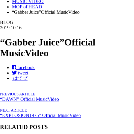
MUSIC VIDEO
MOP of HEAD
“Gabber Juice”Official MusicVideo
BLOG
2019.10.16
“Gabber Juice”Official
MusicVideo
facebook
tweet
はてブ
PREVIOUS ARTICLE
“DAWN” Official MusicVideo
NEXT ARTICLE
“EXPLOSION1975” Official MusicVideo
RELATED POSTS