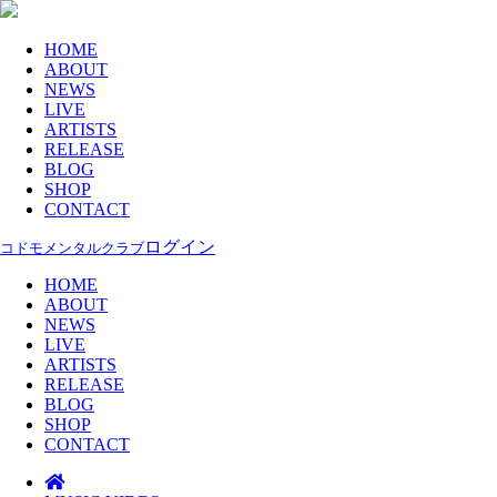
HOME
ABOUT
NEWS
LIVE
ARTISTS
RELEASE
BLOG
SHOP
CONTACT
ログイン
コドモメンタルクラブ
HOME
ABOUT
NEWS
LIVE
ARTISTS
RELEASE
BLOG
SHOP
CONTACT