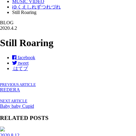
MUSIC VIDEO
ゆくえしれずつれづれ
Still Roaring
BLOG
2020.4.2
Still Roaring
facebook
tweet
はてブ
PREVIOUS ARTICLE
REDERA
NEXT ARTICLE
Baby baby Cupid
RELATED POSTS
2020.8.12