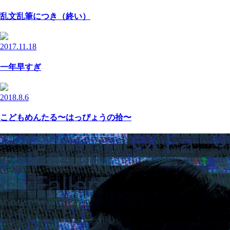
乱文乱筆につき（終い）
2017.11.18
一年早すぎ
2018.8.6
こどもめんたる〜はっぴょうの拾〜