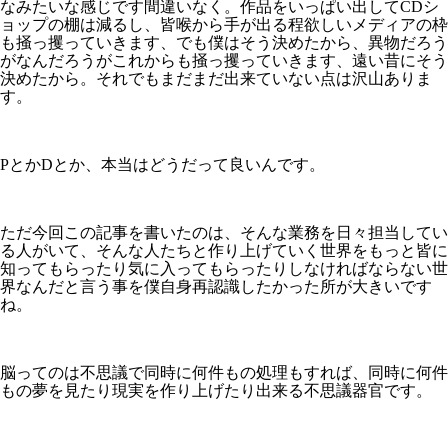
なみたいな感じです間違いなく。作品をいっぱい出してCDシ
ョップの棚は減るし、皆喉から手が出る程欲しいメディアの枠
も掻っ攫っていきます、でも僕はそう決めたから、異物だろう
がなんだろうがこれからも掻っ攫っていきます、遠い昔にそう
決めたから。それでもまだまだ出来ていない点は沢山ありま
す。
PとかDとか、本当はどうだって良いんです。
ただ今回この記事を書いたのは、そんな業務を日々担当してい
る人がいて、そんな人たちと作り上げていく世界をもっと皆に
知ってもらったり気に入ってもらったりしなければならない世
界なんだと言う事を僕自身再認識したかった所が大きいです
ね。
脳ってのは不思議で同時に何件もの処理もすれば、同時に何件
もの夢を見たり現実を作り上げたり出来る不思議器官です。