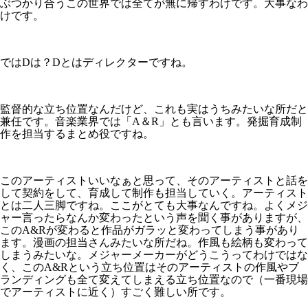
ぶつかり合うこの世界では全てが無に帰すわけです。大事なわ
けです。
ではDは？Dとはディレクターですね。
監督的な立ち位置なんだけど、これも実はうちみたいな所だと
兼任です。音楽業界では「A＆R」とも言います。発掘育成制
作を担当するまとめ役ですね。
このアーティストいいなぁと思って、そのアーティストと話を
して契約をして、育成して制作も担当していく。アーティスト
とは二人三脚ですね。ここがとても大事なんですね。よくメジ
ャー言ったらなんか変わったという声を聞く事がありますが、
このA&Rが変わると作品がガラッと変わってしまう事があり
ます。漫画の担当さんみたいな所だね。作風も絵柄も変わって
しまうみたいな。メジャーメーカーがどうこうってわけではな
く、このA&Rという立ち位置はそのアーティストの作風やブ
ランディングも全て変えてしまえる立ち位置なので（一番現場
でアーティストに近く）すごく難しい所です。