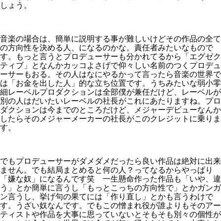
しょう。
音楽の場合は、簡単に説明する事が難しいけどその作品の全て
の方向性を決める人、になるのかな。責任者みたいなもので
す。もっと言うとプロデューサーも分かれてるから「エグゼク
ティブ」となんかカッコよさげで仰々しい名前のつくプロデュ
ーサーもおる。その人はなにやるかって言ったら音楽の世界で
は「お金を出した人」的な立ち位置です。うちみたいな弱小零
細レーベルプロダクションは全部僕が兼任だけど、レーベルが
別の人はだいたいレーベルの社長がこれにあたりますね。プロ
ダクションは今までのところだけど、メジャーデビューなんか
したらそのメジャーメーカーの社長がこのクレジットに乗りま
す。
でもプロデューサーがダメダメだったら良い作品は絶対に出来
ません。でも結局まとめると何の人？ってなるからやっぱり
「嫌な奴」になるんです笑 一生懸命作った作品も「いや、違
う」とか簡単に言うし「もっとこっちの方向性で」とかガンガ
ン言うし、挙げ句の果てには「作り直し」とかも言うわけで
す。うざい奴なんです。でもこの憎まれ役が誰よりもそのアー
ティストや作品を大事に思っていないとそもそも別々の個性が