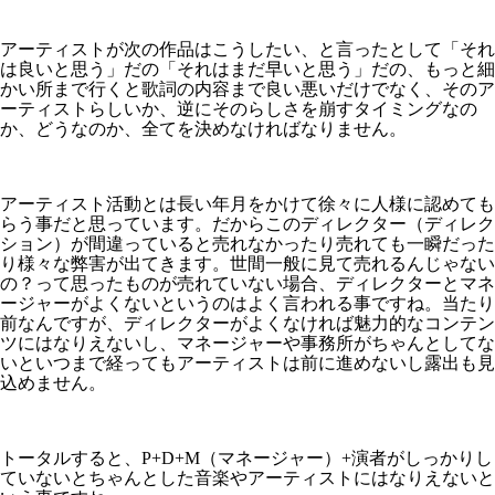
アーティストが次の作品はこうしたい、と言ったとして「それ
は良いと思う」だの「それはまだ早いと思う」だの、もっと細
かい所まで行くと歌詞の内容まで良い悪いだけでなく、そのア
ーティストらしいか、逆にそのらしさを崩すタイミングなの
か、どうなのか、全てを決めなければなりません。
アーティスト活動とは長い年月をかけて徐々に人様に認めても
らう事だと思っています。だからこのディレクター（ディレク
ション）が間違っていると売れなかったり売れても一瞬だった
り様々な弊害が出てきます。世間一般に見て売れるんじゃない
の？って思ったものが売れていない場合、ディレクターとマネ
ージャーがよくないというのはよく言われる事ですね。当たり
前なんですが、ディレクターがよくなければ魅力的なコンテン
ツにはなりえないし、マネージャーや事務所がちゃんとしてな
いといつまで経ってもアーティストは前に進めないし露出も見
込めません。
トータルすると、P+D+M（マネージャー）+演者がしっかりし
ていないとちゃんとした音楽やアーティストにはなりえないと