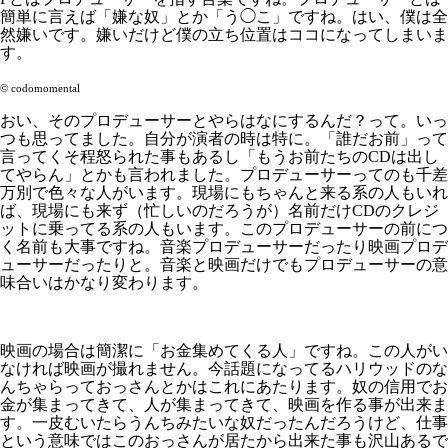
簡単に言えば「嫌な奴」とか「う◯こ」ですね。はい、僕は全
然嫌いです。嫌いだけど僕の立ち位置はココになってしまいま
す。
© codomomental
おい、そのプロデューサーとやらはなにするんだ？って。いっ
つも思ってました。自分が演者の時は特に。「誰だお前」って
言ってくそ程怒られた事もあるし「もうお前たちのCDは出し
てやらん」とかも言われました。プロデューサーってのも千差
万別で色々な人がいます。現場にもちゃんと来る系の人もいれ
ば、現場にも来ず（忙しいのだろうが）名前だけCDのクレジ
ットに乗ってる系の人もいます。このプロデューサーの前につ
く名前も大事ですね。音楽プロデューサーだったり映画プロデ
ューサーだったりと。音楽と映画だけでもプロデューサーの意
味合いはかなり変わります。
映画の場合は簡潔に「お金集めてくる人」ですね。この人がい
なければ映画が撮れません。今話題になってるハリウッドのな
んちゃらっておっさんとかはこれにあたります。奴の信用でお
金が集まってきて、人が集まってきて、映画を作る事が出来ま
す。一皮むいたらうんちみたいな奴だったんだろうけど、仕事
という意味ではこのおっさんが居たから出来た事も沢山あるで