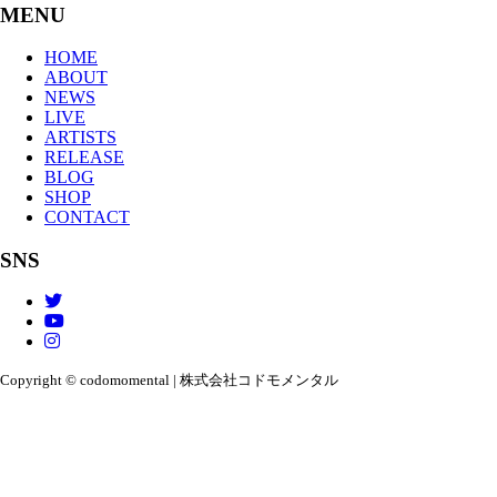
MENU
HOME
ABOUT
NEWS
LIVE
ARTISTS
RELEASE
BLOG
SHOP
CONTACT
SNS
Copyright © codomomental | 株式会社コドモメンタル