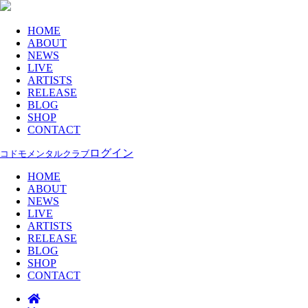
HOME
ABOUT
NEWS
LIVE
ARTISTS
RELEASE
BLOG
SHOP
CONTACT
ログイン
コドモメンタルクラブ
HOME
ABOUT
NEWS
LIVE
ARTISTS
RELEASE
BLOG
SHOP
CONTACT