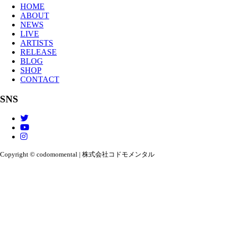
HOME
ABOUT
NEWS
LIVE
ARTISTS
RELEASE
BLOG
SHOP
CONTACT
SNS
Copyright © codomomental | 株式会社コドモメンタル