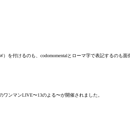
（W）を付けるのも、codomomentalとローマ字で表記するの
初のワンマンLIVE〜13のよる〜が開催されました。