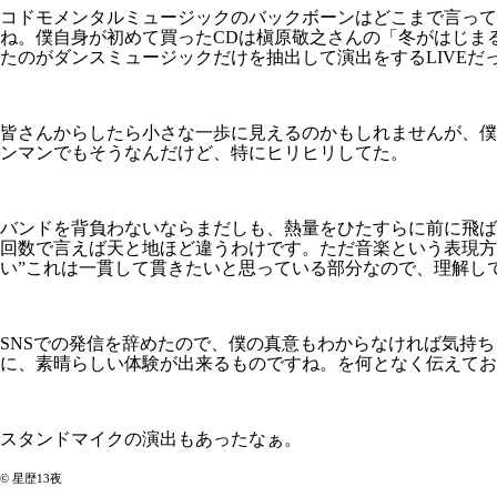
コドモメンタルミュージックのバックボーンはどこまで言っても
ね。僕自身が初めて買ったCDは槇原敬之さんの「冬がはじまる
たのがダンスミュージックだけを抽出して演出をするLIVEだ
皆さんからしたら小さな一歩に見えるのかもしれませんが、僕
ンマンでもそうなんだけど、特にヒリヒリしてた。
バンドを背負わないならまだしも、熱量をひたすらに前に飛ばす
回数で言えば天と地ほど違うわけです。ただ音楽という表現方
い”これは一貫して貫きたいと思っている部分なので、理解し
SNSでの発信を辞めたので、僕の真意もわからなければ気持
に、素晴らしい体験が出来るものですね。を何となく伝えてお
スタンドマイクの演出もあったなぁ。
©️ 星歴13夜