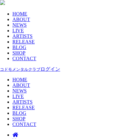
HOME
ABOUT
NEWS
LIVE
ARTISTS
RELEASE
BLOG
SHOP
CONTACT
ログイン
コドモメンタルクラブ
HOME
ABOUT
NEWS
LIVE
ARTISTS
RELEASE
BLOG
SHOP
CONTACT