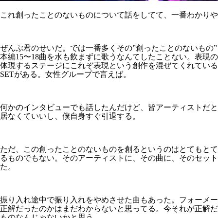
これ創ったことのないものについて話をしてて、一番わかりや
ぜんぶ君のせいだ。では一番多くその”創ったことのないもの
本編15〜18曲を水も飲まずに歌うなんてしたことない。表現
体現するステージにこれぞ表現という創作を混ぜてくれている
SETがある。女性グループで言えば。
何かのインタビューでも話したんだけど、皆アーティストだと
居なくていいし、僕自身すぐ引退する。
ただ、この創ったことのないものを創るというのはとてもとて
るものでもない。そのアーティストに、その曲に、そのセッ
た。
振り入れ途中で振り入れをやめさせた曲もあった。フォーメー
正解だったのかはまだわからないと思ってる。今それが正解だ
ものなんじゃないかと思う。